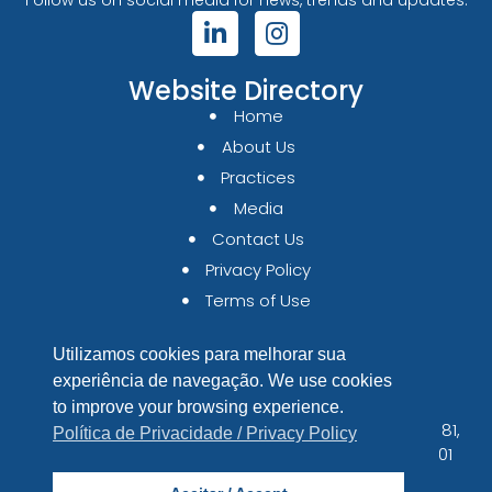
Follow us on social media for news, trends and updates.
Website Directory
Home
About Us
Practices
Media
Contact Us
Privacy Policy
Terms of Use
contato@cbaa.io
Utilizamos cookies para melhorar sua
experiência de navegação. We use cookies
+55 11 2657-7260
to improve your browsing experience.
Avenida Brigadeiro Faria Lima, 1853, Conjunto 81,
Política de Privacidade / Privacy Policy
Jardim Paulistano, São Paulo/SP, CEP 01451-001