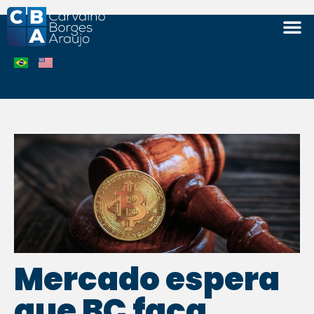
ÁREAS 
Mercado espera
que BC faça